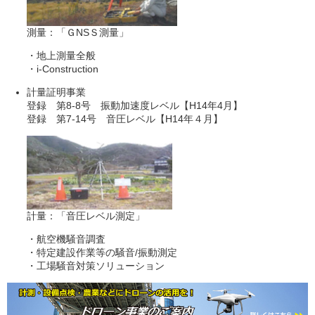
測量：「ＧNSＳ測量」
・地上測量全般
・i-Construction
計量証明事業
登録 第8-8号 振動加速度レベル【H14年4月】
登録 第7-14号 音圧レベル【H14年４月】
計量：「音圧レベル測定」
・航空機騒音調査
・特定建設作業等の騒音/振動測定
・工場騒音対策ソリューション