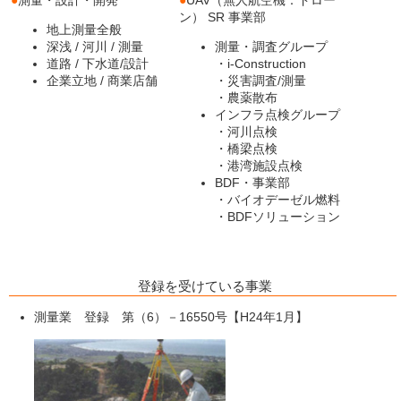
●
測量・設計・開発
●
UAV（無人航空機：ドロー
ン） SR 事業部
地上測量全般
深浅 / 河川 / 測量
測量・調査グループ
道路 / 下水道/設計
・i-Construction
企業立地 / 商業店舗
・災害調査/測量
・農薬散布
インフラ点検グループ
・河川点検
・橋梁点検
・港湾施設点検
BDF・事業部
・バイオデーゼル燃料
・BDFソリューション
登録を受けている事業
測量業 登録 第（6）－16550号【H24年1月】